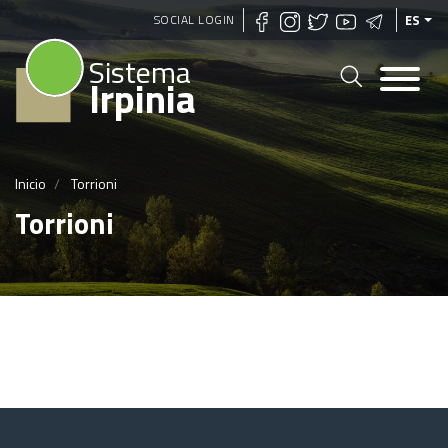
Pasar
SOCIAL LOGIN
ES
al
Sistema
contenido
Irpinia
principal
Inicio
Torrioni
Torrioni