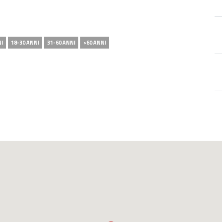
NI
18-30 ANNI
31-60 ANNI
>60 ANNI