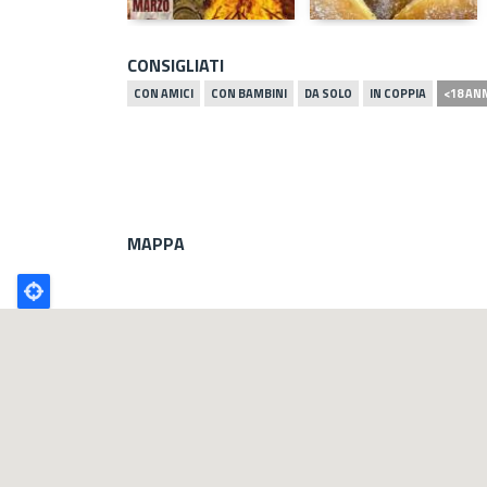
CONSIGLIATI
CON AMICI
CON BAMBINI
DA SOLO
IN COPPIA
<18 AN
MAPPA
Poligono
GEO