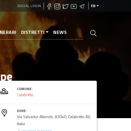
SOCIAL LOGIN
FR
INERARI
DISTRETTI
NEWS
ppe
COMUNE:
Calabritto
DOVE:
Via Salvador Allende, 83040, Calabritto AV,
Italia
visualizza in mappa