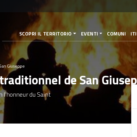
Aller
au
contenu
principal
SCOPRI IL TERRITORIO
EVENTI
COMUNI
IT
e San Giuseppe
u traditionnel de San Giuse
n l'honneur du Saint