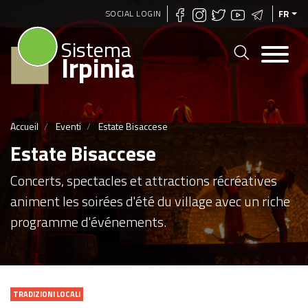
Aller
SOCIAL LOGIN
FR
au
Sistema
contenu
Irpinia
principal
Accueil
Eventi
Estate Bisaccese
Estate Bisaccese
Concerts, spectacles et attractions récréatives
animent les soirées d'été du village avec un riche
programme d'événements.
TRADIZIONI LOCALI