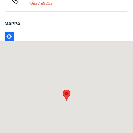
0827 89202
MAPPA
Poligono
GEO