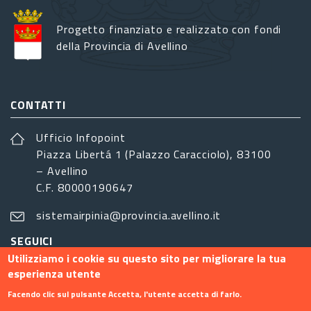
Progetto finanziato e realizzato con fondi
della Provincia di Avellino
CONTATTI
Ufficio Infopoint
Piazza Libertá 1 (Palazzo Caracciolo), 83100
– Avellino
C.F. 80000190647
sistemairpinia@provincia.avellino.it
SEGUICI
Utilizziamo i cookie su questo sito per migliorare la tua
esperienza utente
Facendo clic sul pulsante Accetta, l'utente accetta di farlo.