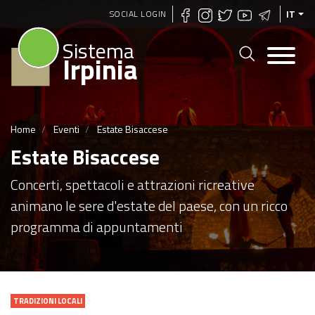
Salta
SOCIAL LOGIN
IT
al
Sistema
contenuto
Irpinia
principale
Home
Eventi
Estate Bisaccese
Estate Bisaccese
Concerti, spettacoli e attrazioni ricreative
animano le sere d'estate del paese, con un ricco
programma di appuntamenti
TRADIZIONI LOCALI