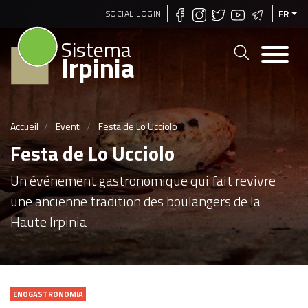
Aller
SOCIAL LOGIN
FR
au
Sistema
contenu
Irpinia
principal
Accueil
Eventi
Festa de Lo Ucciolo
Festa de Lo Ucciolo
Un événement gastronomique qui fait revivre
une ancienne tradition des boulangers de la
Haute Irpinia
ENOGASTRONOMIA