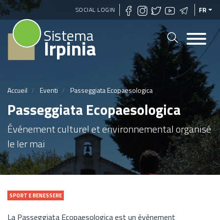
Aller
SOCIAL LOGIN
FR
au
Sistema
contenu
Irpinia
principal
Accueil
Eventi
Passeggiata Ecopaesologica
Passeggiata Ecopaesologica
Événement culturel et environnemental organisé
le Ier mai
SPORT E BENESSERE
La Passeggiata Ecopaesologica est un événement