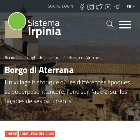
Aller
SOCIAL LOGIN
FR
au
Sistema
contenu
Irpinia
principal
Accueil
Luoghi della cultura
Borgo di Aterrana
Borgo di Aterrana
Un village historique où les différentes époques
se superposent encore, l'une sur l'autre, sur les
façades de ses bâtiments.
CHIESE
COMPLESSI RELIGIOSI