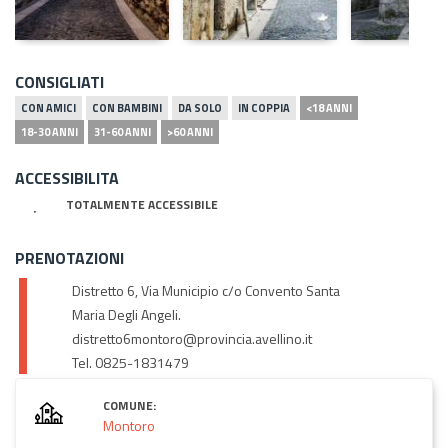
CONSIGLIATI
CON AMICI
CON BAMBINI
DA SOLO
IN COPPIA
<18 ANNI
18-30 ANNI
31-60 ANNI
>60 ANNI
ACCESSIBILITA
TOTALMENTE ACCESSIBILE
PRENOTAZIONI
Distretto 6, Via Municipio c/o Convento Santa
Maria Degli Angeli.
distretto6montoro@provincia.avellino.it
Tel. 0825-1831479
COMUNE:
Montoro