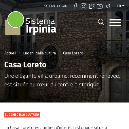
Aller
SOCIAL LOGIN
FR
au
Sistema
contenu
Irpinia
principal
Accueil
Luoghi della cultura
Casa Loreto
Casa Loreto
Une élégante villa urbaine, récemment rénovée,
est située au cœur du centre historique.
LUOGHI DELLA CULTURA
La Casa Loreto est un lieu d'intérêt historique situé à