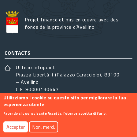
Projet financé et mis en œuvre avec des
fonds de la province d'Avellino
CONTACTS
Ufficio Infopoint
Piazza Libertá 1 (Palazzo Caracciolo), 83100
– Avellino
C.F. 80000190647
Utilizziamo i cookie su questo sito per migliorare la tua
sistemairpinia@provincia.avellino.it
esperienza utente
SUIVEZ-NOUS
Facendo clic sul pulsante Accetta, l'utente accetta di farlo.
Accepter
Non, merci.