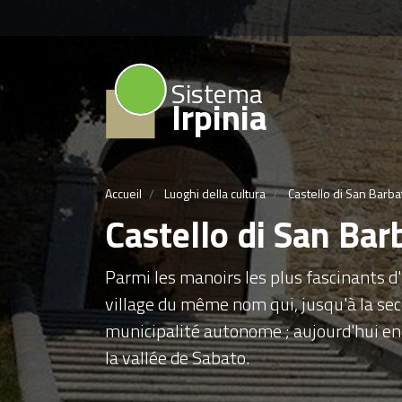
Sistema
Irpinia
Accueil
Luoghi della cultura
Castello di San Barba
Castello di San Bar
Parmi les manoirs les plus fascinants d'
village du même nom qui, jusqu'à la seco
municipalité autonome ; aujourd'hui enc
la vallée de Sabato.