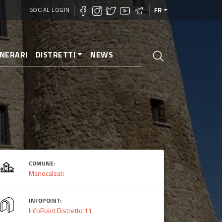
SOCIAL LOGIN
FR
INERARI
DISTRETTI
NEWS
COMUNE:
Manocalzati
INFOPOINT:
InfoPoint Distretto 11