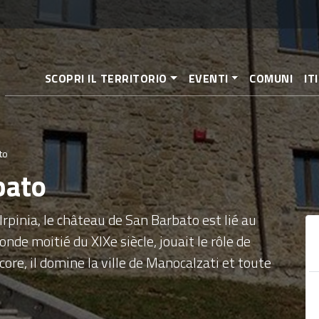
Aller
au
contenu
principal
SCOPRI IL TERRITORIO
EVENTI
COMUNI
IT
to
bato
Irpinia, le château de San Barbato est lié au
nde moitié du XIXe siècle, jouait le rôle de
ore, il domine la ville de Manocalzati et toute