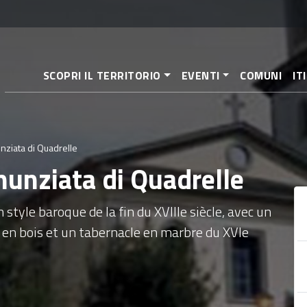
Aller
au
contenu
principal
SCOPRI IL TERRITORIO
EVENTI
COMUNI
IT
nziata di Quadrelle
nunziata di Quadrelle
n style baroque de la fin du XVIIIe siècle, avec un
le en bois et un tabernacle en marbre du XVIe