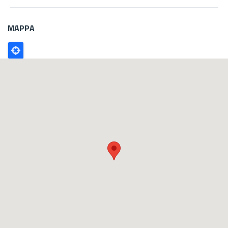
MAPPA
Poligono
GEO