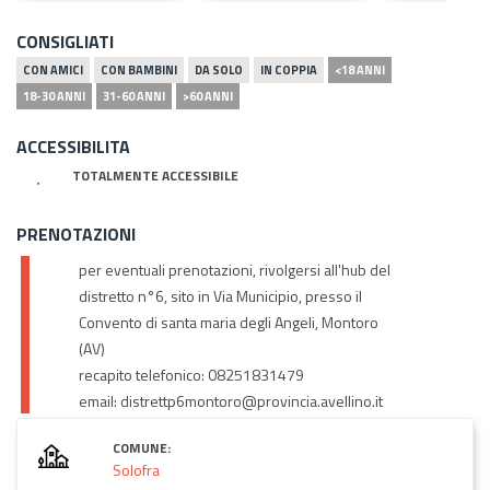
CONSIGLIATI
CON AMICI
CON BAMBINI
DA SOLO
IN COPPIA
<18 ANNI
18-30 ANNI
31-60 ANNI
>60 ANNI
ACCESSIBILITA
TOTALMENTE ACCESSIBILE
PRENOTAZIONI
per eventuali prenotazioni, rivolgersi all'hub del
distretto n°6, sito in Via Municipio, presso il
Convento di santa maria degli Angeli, Montoro
(AV)
recapito telefonico: 08251831479
email: distrettp6montoro@provincia.avellino.it
COMUNE:
Solofra