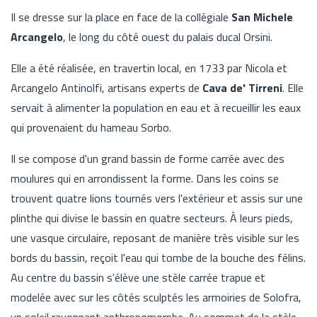
Il se dresse sur la place en face de la collégiale
San Michele
Arcangelo
, le long du côté ouest du palais ducal Orsini.
Elle a été réalisée, en travertin local, en 1733 par Nicola et
Arcangelo Antinolfi, artisans experts de
Cava de' Tirreni
. Elle
servait à alimenter la population en eau et à recueillir les eaux
qui provenaient du hameau Sorbo.
Il se compose d'un grand bassin de forme carrée avec des
moulures qui en arrondissent la forme. Dans les coins se
trouvent quatre lions tournés vers l'extérieur et assis sur une
plinthe qui divise le bassin en quatre secteurs. À leurs pieds,
une vasque circulaire, reposant de manière très visible sur les
bords du bassin, reçoit l'eau qui tombe de la bouche des félins.
Au centre du bassin s'élève une stèle carrée trapue et
modelée avec sur les côtés sculptés les armoiries de Solofra,
un soleil rayonnant anthropomorphe. Au sommet de la stèle