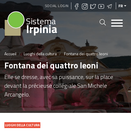
Aller
SOCIAL LOGIN
FR
au
Sistema
contenu
Irpinia
principal
Accueil
Luoghi della cultura
Fontana dei quattro leoni
Fontana dei quattro leoni
Elle se dresse, avec sa puissance, sur la place
devant la précieuse collégiale San Michele
Arcangelo.
LUOGHI DELLA CULTURA