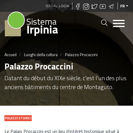
Aller
SOCIAL LOGIN
FR
au
Sistema
contenu
Irpinia
principal
Accueil
Luoghi della cultura
Palazzo Procaccini
Palazzo Procaccini
Datant du début du XIXe siècle, c'est l'un des plus
anciens bâtiments du centre de Montaguto.
PALAZZI STORICI
Le Palais Procaccini est un lieu d'intérêt historique situé à