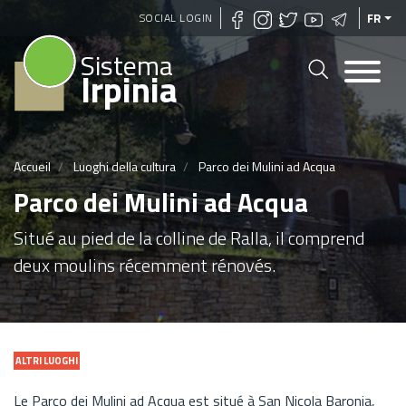
Aller
SOCIAL LOGIN
FR
au
Sistema
contenu
Irpinia
principal
Accueil
Luoghi della cultura
Parco dei Mulini ad Acqua
Parco dei Mulini ad Acqua
Situé au pied de la colline de Ralla, il comprend
deux moulins récemment rénovés.
ALTRI LUOGHI
Le Parco dei Mulini ad Acqua est situé à San Nicola Baronia,