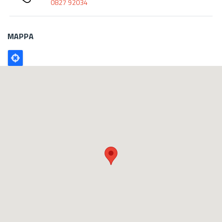
0827 92034
MAPPA
Poligono
GEO