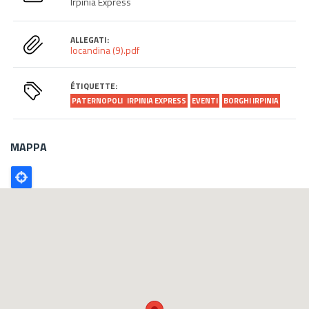
Irpinia Express
ALLEGATI:
locandina (9).pdf
ÉTIQUETTE:
PATERNOPOLI
IRPINIA EXPRESS
EVENTI
BORGHI IRPINIA
MAPPA
Poligono
GEO