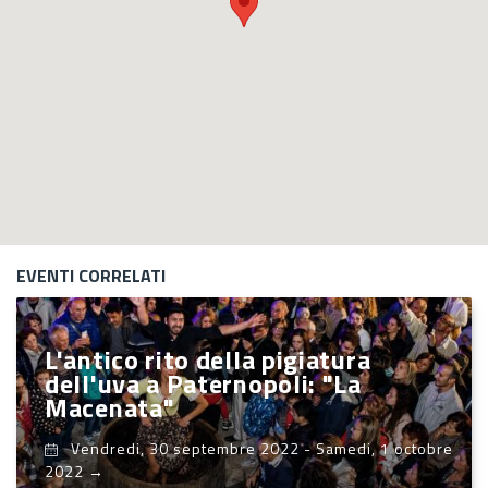
EVENTI CORRELATI
L'antico rito della pigiatura
dell'uva a Paternopoli: "La
Macenata"
Vendredi, 30 septembre 2022
-
Samedi, 1 octobre
2022
→