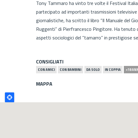
Tony Tammaro ha vinto tre volte il Festival Itali
partecipato ad importanti trasmissioni televisive
giornalistiche, ha scritto il libro “Il Manuale del
Ruggenti” di Pierfrancesco Pingitore. Ha tenuto d
aspetti sociologici del “tamarro” in prestigiose sed
CONSIGLIATI
CON AMICI
CON BAMBINI
DA SOLO
IN COPPIA
<18 AN
MAPPA
Poligono
GEO