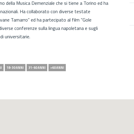
ano della Musica Demenziale che si tiene a Torino ed ha
 nazionali. Ha collaborato con diverse testate
 Giovane Tamarro” ed ha partecipato al film “Gole
iverse conferenze sulla lingua napoletana e sugli
i universitarie.
NI
18-30 ANNI
31-60 ANNI
>60 ANNI