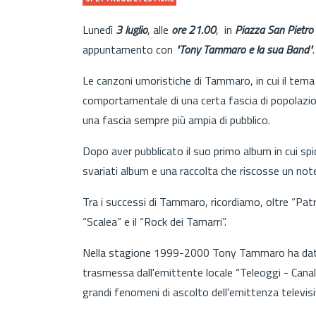
Lunedì
3 luglio
, alle
ore 21.00
, in
Piazza San Pietro
appuntamento con
"Tony Tammaro e la sua Band"
Le canzoni umoristiche di Tammaro, in cui il tem
comportamentale di una certa fascia di popolazion
una fascia sempre più ampia di pubblico.
Dopo aver pubblicato il suo primo album in cui spic
svariati album e una raccolta che riscosse un note
Tra i successi di Tammaro, ricordiamo, oltre “Patri
“Scalea” e il “Rock dei Tamarri”.
Nella stagione 1999-2000 Tony Tammaro ha dato v
trasmessa dall'emittente locale “Teleoggi - Canale
grandi fenomeni di ascolto dell'emittenza televisiv