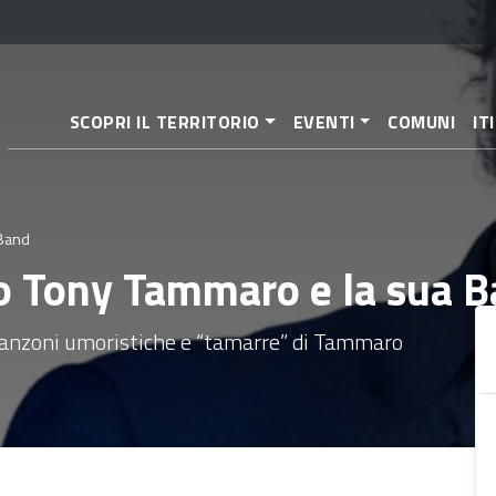
Aller
au
contenu
principal
SCOPRI IL TERRITORIO
EVENTI
COMUNI
IT
 Band
to Tony Tammaro e la sua 
e canzoni umoristiche e “tamarre” di Tammaro