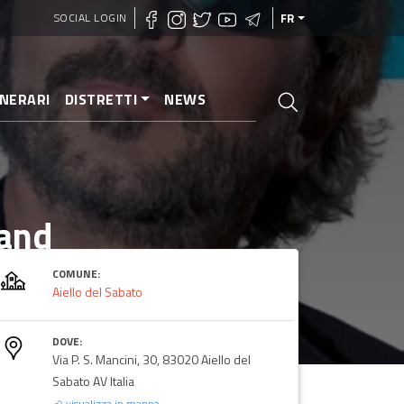
SOCIAL LOGIN
FR
INERARI
DISTRETTI
NEWS
Band
COMUNE:
Aiello del Sabato
DOVE:
Via P. S. Mancini, 30, 83020 Aiello del
Sabato AV Italia
visualizza in mappa