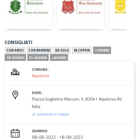
CONSIGLIATI
CON AMICI
CON BAMBINI
DA SOLO
IN COPPIA
<18 ANNI
18-30 ANNI
31-60 ANNI
>60 ANNI
COMUNE:
Aquilonia
DOVE:
Piazza Guglielmo Marconi, 5, 83041 Aquilonia AV,
Italia
visualizza in mappa
QUANDO:
08-08-2023
-
18-08-2023