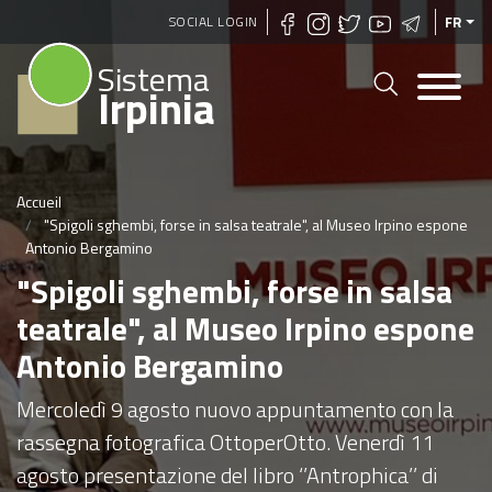
Aller
SOCIAL LOGIN
FR
au
Sistema
contenu
Irpinia
principal
Accueil
"Spigoli sghembi, forse in salsa teatrale", al Museo Irpino espone
Antonio Bergamino
"Spigoli sghembi, forse in salsa
teatrale", al Museo Irpino espone
Antonio Bergamino
Mercoledì 9 agosto nuovo appuntamento con la
rassegna fotografica OttoperOtto. Venerdì 11
agosto presentazione del libro ‘’Antrophica’’ di