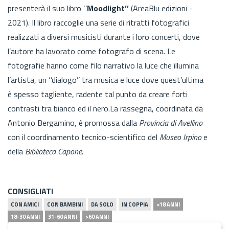
presenterà il suo libro ‘’
Moodlight’’
(AreaBlu edizioni -
2021). Il libro raccoglie una serie di ritratti fotografici
realizzati a diversi musicisti durante i loro concerti, dove
l’autore ha lavorato come fotografo di scena. Le
fotografie hanno come filo narrativo la luce che illumina
l’artista, un ‘’dialogo’’ tra musica e luce dove quest’ultima
è spesso tagliente, radente tal punto da creare forti
contrasti tra bianco ed il nero.La rassegna, coordinata da
Antonio Bergamino, è promossa dalla
Provincia di Avellino
con il coordinamento tecnico-scientifico del
Museo Irpino
e
della
Biblioteca Capone
.
CONSIGLIATI
CON AMICI
CON BAMBINI
DA SOLO
IN COPPIA
<18 ANNI
18-30 ANNI
31-60 ANNI
>60 ANNI