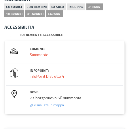
CON AMICI
CON BAMBINI
DA SOLO
IN COPPIA
<18 ANNI
18-30 ANNI
31-60 ANNI
>60 ANNI
ACCESSIBILITA
TOTALMENTE ACCESSIBILE
COMUNE:
Summonte
INFOPOINT:
InfoPoint Distretto 4
DOVE:
via borgonuovo 58 summonte
visualizza in mappa