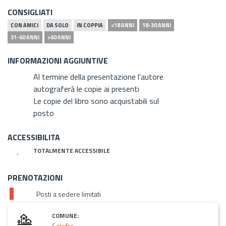
CONSIGLIATI
CON AMICI
DA SOLO
IN COPPIA
<18 ANNI
18-30 ANNI
31-60 ANNI
>60 ANNI
INFORMAZIONI AGGIUNTIVE
Al termine della presentazione l'autore
autograferà le copie ai presenti
Le copie del libro sono acquistabili sul
posto
ACCESSIBILITA
TOTALMENTE ACCESSIBILE
PRENOTAZIONI
Posti a sedere limitati
COMUNE:
Solofra