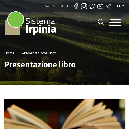
Salta
SOCIAL LOGIN
IT
al
Sistema
contenuto
Irpinia
principale
Home
Presentazione libro
Presentazione libro