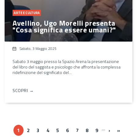
ARTE E CULTURA
Avellino, Ugo Morelli presenta
"Cosa significa essere umani?"
Sabato, 3 Maggio 2025
Sabato 3 maggio presso la Spazio Arena la presentazione
del libro del saggista e psicologo che affronta la complessa
ridefinizione del significato del...
SCOPRI →
…
››
Ultima 
1
2
3
4
5
6
7
8
9
›
»