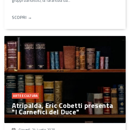
gruppi bandistici, la Tarantula Ga...
SCOPRI →
ARTE E CULTURA
Atripalda, Eric Cobetti presenta
"I Carnefici del Duce"
Giovedì, 24 Luglio 2025