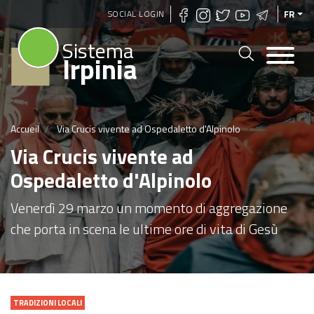
Aller
SOCIAL LOGIN
FR
au
Sistema
contenu
Irpinia
principal
Accueil
Via Crucis vivente ad Ospedaletto d'Alpinolo
Via Crucis vivente ad
Ospedaletto d'Alpinolo
Venerdì 29 marzo un momento di aggregazione
che porta in scena le ultime ore di vita di Gesù
TRADIZIONI LOCALI