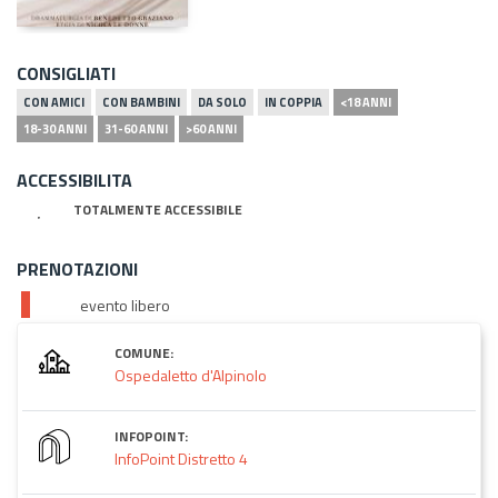
CONSIGLIATI
CON AMICI
CON BAMBINI
DA SOLO
IN COPPIA
<18 ANNI
18-30 ANNI
31-60 ANNI
>60 ANNI
ACCESSIBILITA
TOTALMENTE ACCESSIBILE
PRENOTAZIONI
evento libero
COMUNE:
Ospedaletto d'Alpinolo
INFOPOINT:
InfoPoint Distretto 4