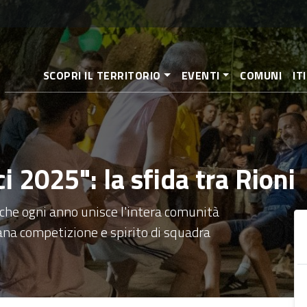
Aller
au
contenu
principal
SCOPRI IL TERRITORIO
EVENTI
COMUNI
IT
i 2025": la sfida tra Rioni
 che ogni anno unisce l'intera comunità
sana competizione e spirito di squadra