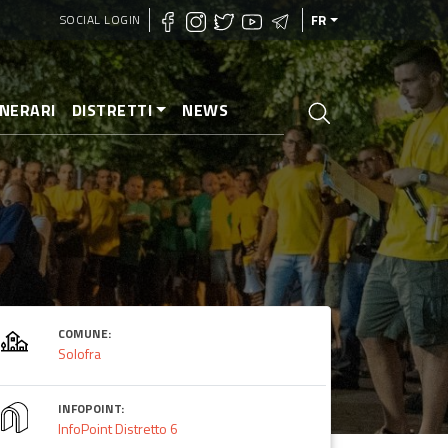
SOCIAL LOGIN
FR
INERARI
DISTRETTI
NEWS
COMUNE:
Solofra
INFOPOINT:
InfoPoint Distretto 6