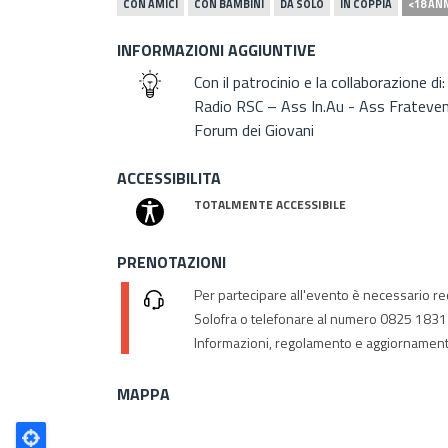
CON AMICI
CON BAMBINI
DA SOLO
IN COPPIA
<18 AN
INFORMAZIONI AGGIUNTIVE
Con il patrocinio e la collaborazione 
Radio RSC – Ass In.Au - Ass Frateve
Forum dei Giovani
ACCESSIBILITA
TOTALMENTE ACCESSIBILE
PRENOTAZIONI
Per partecipare all'evento è necessario re
Solofra o telefonare al numero 0825 183
Informazioni, regolamento e aggiornamenti
MAPPA
Poligono