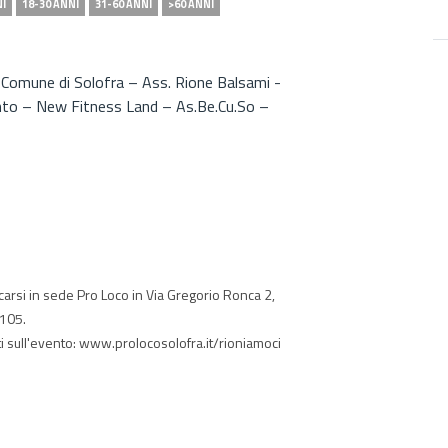
NI
18-30 ANNI
31-60 ANNI
>60 ANNI
di: Comune di Solofra – Ass. Rione Balsami -
nto – New Fitness Land – As.Be.Cu.So –
carsi in sede Pro Loco in Via Gregorio Ronca 2,
1105.
 sull'evento: www.prolocosolofra.it/rioniamoci