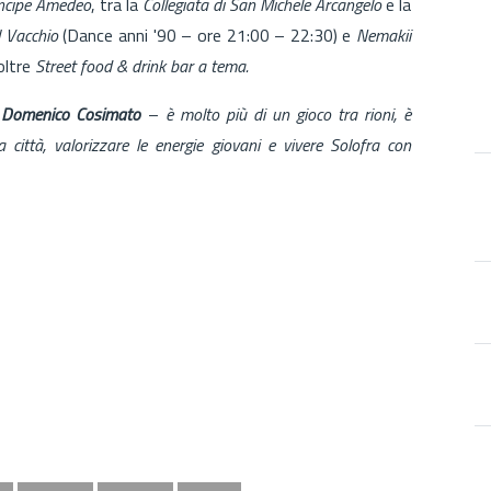
incipe Amedeo
, tra la
Collegiata di San Michele Arcangelo
e la
l Vacchio
(Dance anni '90 – ore 21:00 – 22:30) e
Nemakii
oltre
Street food & drink bar a tema.
co Domenico Cosimato
–
è molto più di un gioco tra rioni, è
 città, valorizzare le energie giovani e vivere Solofra con