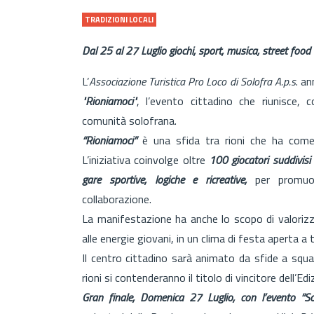
TRADIZIONI LOCALI
Dal 25 al 27 Luglio giochi, sport, musica, street food
L’
Associazione Turistica Pro Loco di Solofra A.p.s
. a
"Rioniamoci"
, l’evento cittadino che riunisce, 
comunità solofrana.
“Rioniamoci”
è una sfida tra rioni che ha come pr
L’iniziativa coinvolge oltre
100 giocatori suddivisi
gare sportive, logiche e ricreative,
per promuove
collaborazione.
La manifestazione ha anche lo scopo di valorizzar
alle energie giovani, in un clima di festa aperta a t
Il centro cittadino sarà animato da sfide a squa
rioni si contenderanno il titolo di vincitore dell’Ed
Gran finale, Domenica 27 Luglio, con l’evento “So