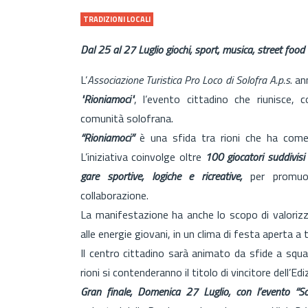
TRADIZIONI LOCALI
Dal 25 al 27 Luglio giochi, sport, musica, street food
L’
Associazione Turistica Pro Loco di Solofra A.p.s
. a
"Rioniamoci"
, l’evento cittadino che riunisce, 
comunità solofrana.
“Rioniamoci”
è una sfida tra rioni che ha come pr
L’iniziativa coinvolge oltre
100 giocatori suddivisi
gare sportive, logiche e ricreative,
per promuove
collaborazione.
La manifestazione ha anche lo scopo di valorizzar
alle energie giovani, in un clima di festa aperta a t
Il centro cittadino sarà animato da sfide a squa
rioni si contenderanno il titolo di vincitore dell’Ed
Gran finale, Domenica 27 Luglio, con l’evento “So