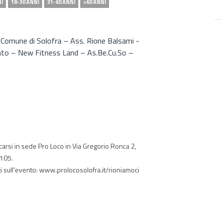
NI
18-30 ANNI
31-60 ANNI
>60 ANNI
di: Comune di Solofra – Ass. Rione Balsami -
nto – New Fitness Land – As.Be.Cu.So –
carsi in sede Pro Loco in Via Gregorio Ronca 2,
1105.
 sull'evento: www.prolocosolofra.it/rioniamoci