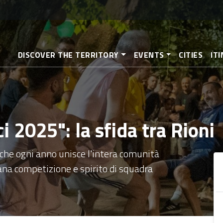
Skip
to
main
content
DISCOVER THE TERRITORY
EVENTS
CITIES
IT
i 2025": la sfida tra Rioni
 che ogni anno unisce l'intera comunità
sana competizione e spirito di squadra