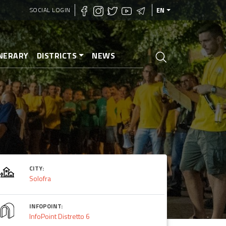
SOCIAL LOGIN
EN
INERARY
DISTRICTS
NEWS
CITY:
Solofra
INFOPOINT:
InfoPoint Distretto 6