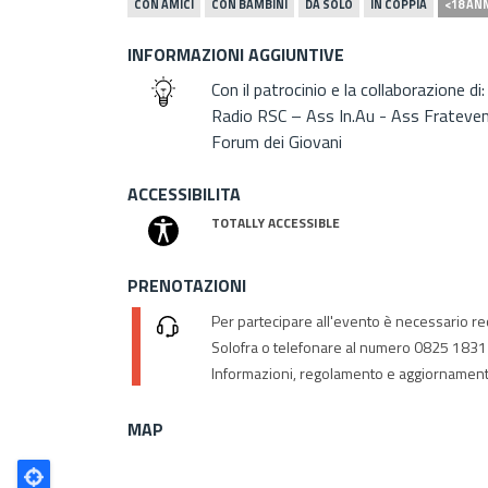
CON AMICI
CON BAMBINI
DA SOLO
IN COPPIA
<18 AN
INFORMAZIONI AGGIUNTIVE
Con il patrocinio e la collaborazione 
Radio RSC – Ass In.Au - Ass Frateve
Forum dei Giovani
ACCESSIBILITA
TOTALLY ACCESSIBLE
PRENOTAZIONI
Per partecipare all'evento è necessario re
Solofra o telefonare al numero 0825 183
Informazioni, regolamento e aggiornamenti
MAP
Poligono