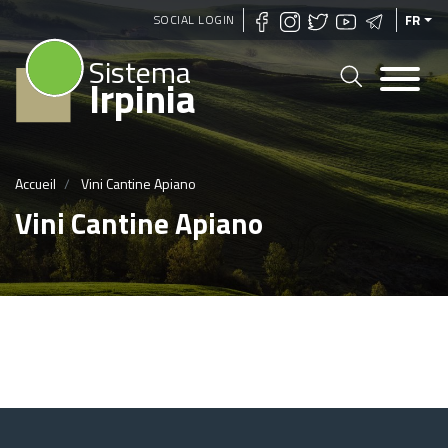
Aller
SOCIAL LOGIN
FR
au
Sistema
contenu
Irpinia
principal
Accueil
Vini Cantine Apiano
Vini Cantine Apiano