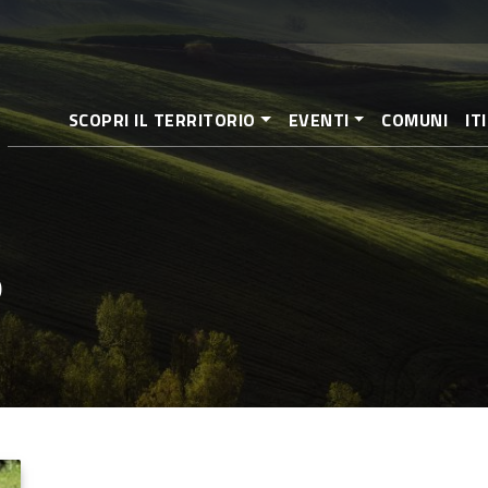
Salta
al
contenuto
principale
SCOPRI IL TERRITORIO
EVENTI
COMUNI
IT
o