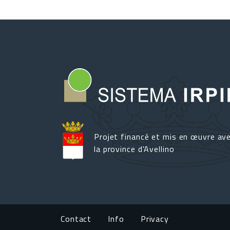
Projet financé et mis en œuvre av
la province d'Avellino
Footer menu
Contact
Info
Privacy