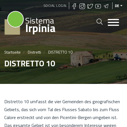
Direkt
SOCIAL LOGIN
DE
zum
Sistema
Inhalt
Irpinia
Startseite
Distretti
DISTRETTO 10
DISTRETTO 10
Distretto 10 umfasst die vier Gemeinden des geografischen
Gebiets, das sich vom Tal des Flusses Sabato bis zum Fluss
Calore erstreckt und von den Picentini-Bergen umgeben ist.
Das gesamte Gebiet ist von besonderem Interesse wegen