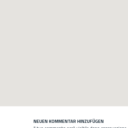
NEUEN KOMMENTAR HINZUFÜGEN
Il tuo commento sarà visibile dopo approvazione d