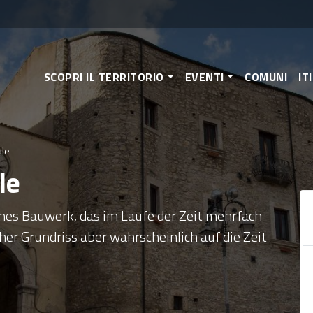
Direkt
zum
Inhalt
SCOPRI IL TERRITORIO
EVENTI
COMUNI
IT
ale
le
sches Bauwerk, das im Laufe der Zeit mehrfach
er Grundriss aber wahrscheinlich auf die Zeit