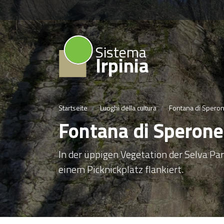
Sistema
Irpinia
Startseite
Luoghi della cultura
Fontana di Spero
Fontana di Sperone
In der üppigen Vegetation der Selva Pa
einem Picknickplatz flankiert.