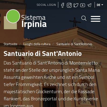
Direkt
SOCIAL LOGIN
DE
zum
Sistema
Inhalt
Irpinia
Startseite
Luoghi della cultura
Santuario di Sant'Antonio
Santuario di Sant'Antonio
Das Santuario di Sant'Antonio di Montemiletto
steht an der Stelle der ursprünglich Santa Maria
Assunta geweihten Kirche und ist ein Symbol
tiefer Frömmigkeit. Es zeichnet sich durch den
majestätischen Glockenturm, der die Fassade
flankiert, das Bronzeportal und die Kunstwerke
im Inneren aus