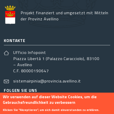
Projekt finanziert und umgesetzt mit Mitteln
der Provinz Avellino
KONTAKTE
Ufficio Infopoint
Piazza Libertá 1 (Palazzo Caracciolo), 83100
– Avellino
C.F. 80000190647
sistemairpinia@provincia.avellino.it
FOLGEN SIE UNS
Wir verwenden auf dieser Website Cookies, um die
Gebrauchsfreundlichkeit zu verbessern
Klicken Sie "Akzeptieren", um sich damit einverstanden zu erklären.