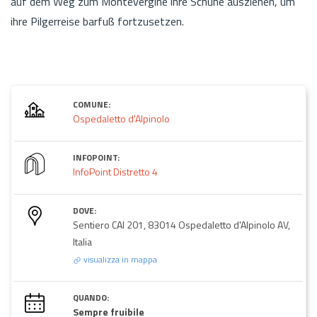
auf dem Weg zum Montevergine ihre Schuhe ausziehen, um
ihre Pilgerreise barfuß fortzusetzen.
COMUNE:
Ospedaletto d'Alpinolo
INFOPOINT:
InfoPoint Distretto 4
DOVE:
Sentiero CAI 201, 83014 Ospedaletto d'Alpinolo AV,
Italia
visualizza in mappa
QUANDO:
Sempre fruibile