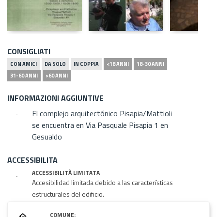
CONSIGLIATI
CON AMICI
DA SOLO
IN COPPIA
<18 ANNI
18-30 ANNI
31-60 ANNI
>60 ANNI
INFORMAZIONI AGGIUNTIVE
El complejo arquitectónico Pisapia/Mattioli
se encuentra en Via Pasquale Pisapia 1 en
Gesualdo
ACCESSIBILITA
ACCESSIBILITÀ LIMITATA
Accesibilidad limitada debido a las características
estructurales del edificio.
COMUNE: