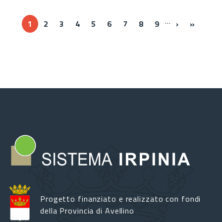
…
››
Ultima 
1
2
3
4
5
6
7
8
9
›
»
Progetto finanziato e realizzato con fondi
della Provincia di Avellino