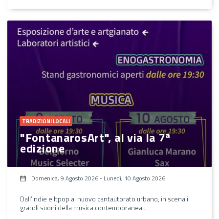
TRADIZIONI LOCALI
"FontanarosArt", al via la 7ª
edizione
Domenica, 9 Agosto 2026
-
Lunedì, 10 Agosto 2026
Dall’Indie e Itpop al nuovo cantautorato urbano, in scena i
grandi suoni della musica contemporanea...