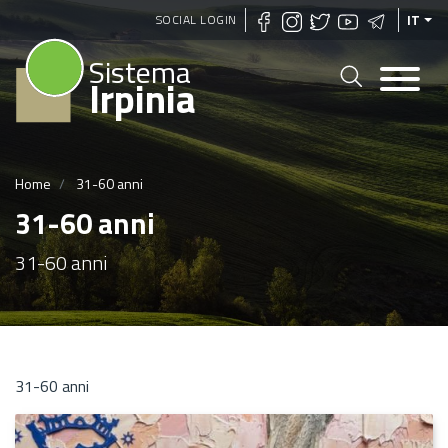
Salta
SOCIAL LOGIN
IT
al
Sistema
contenuto
Irpinia
principale
Home
31-60 anni
31-60 anni
31-60 anni
31-60 anni