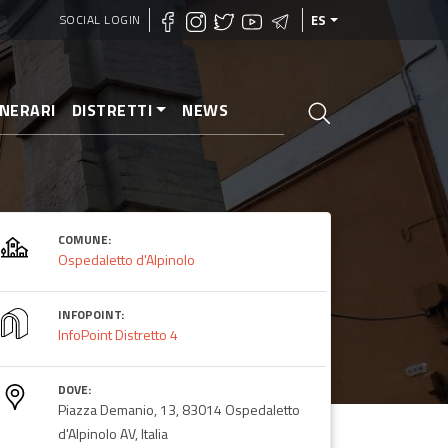
SOCIAL LOGIN
ES
INERARI
DISTRETTI
NEWS
COMUNE:
Ospedaletto d'Alpinolo
INFOPOINT:
InfoPoint Distretto 4
DOVE:
Piazza Demanio, 13, 83014 Ospedaletto
d'Alpinolo AV, Italia