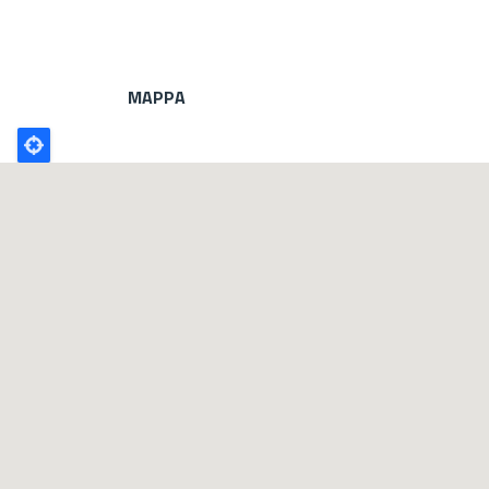
MAPPA
Poligono
GEO