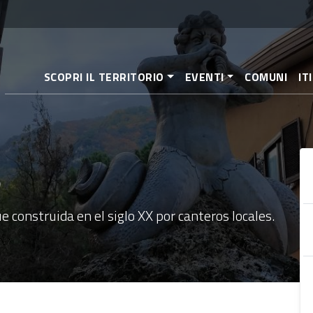
Pasar
al
contenido
principal
SCOPRI IL TERRITORIO
EVENTI
COMUNI
IT
e
e construida en el siglo XX por canteros locales.