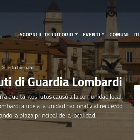
Pasar
al
contenido
principal
SCOPRI IL TERRITORIO
EVENTI
COMUNI
IT
i Guardia Lombardi
ti di Guardia Lombardi
a que tantos lutos causó a la comunidad local,
mbardi alude a la unidad nacional y al recuerdo
do la plaza principal de la localidad.