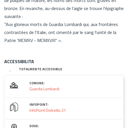
de plaques de marbre, les noms des morts sont gravés en
bronze. En revanche, au-dessus de l’aigle se trouve l'épigraphe
suivante :
"Aux glorieux morts de Guardia Lombardi qui, aux frontières
contrastées de l'Italie, ont cimenté par le sang l'unité de la
Patrie 'MCMXV - MCMXVIII" ».
ACCESSIBILITA
TOTALMENTE ACCESSIBILE
COMUNE:
Guardia Lombardi
INFOPOINT:
InfoPoint Distretto 21
DOVE: