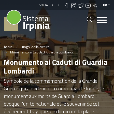
Aller
SOCIAL LOGIN
FR
au
Sistema
contenu
Irpinia
principal
Accueil
Luoghi della cultura
Monumento ai Caduti di Guardia Lombardi
Monumento ai Caduti di Guardia
Lombardi
Symbole de la commémoration de la Grande
Guerre qui a endeuillé la communauté locale, le
monument aux morts de Guardia Lombardi
évoque l'unité nationale et le souvenir de cet
événement tragique, en dominant la place