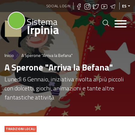
Pasar
SOCIAL LOGIN
ES
al
Sistema
contenido
Irpinia
principal
Inicio
A Sperone "Arriva la Befana"
A Sperone "Arriva la Befana"
Lunedì 6 Gennaio, iniziativa rivolta ai più piccoli
con dolcetti, giochi, animazioni e tante altre
fantastiche attività
TRADIZIONI LOCALI