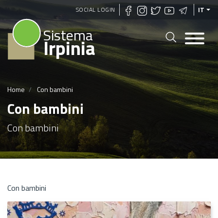
Salta
SOCIAL LOGIN
IT
al
Sistema
contenuto
Irpinia
principale
Home
Con bambini
Con bambini
Con bambini
Con bambini