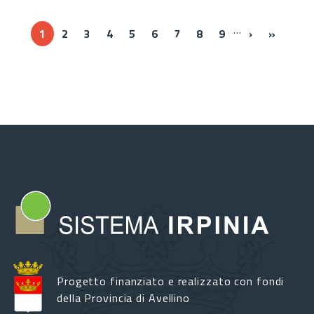
…
››
Ultima 
1
2
3
4
5
6
7
8
9
›
»
Progetto finanziato e realizzato con fondi
della Provincia di Avellino