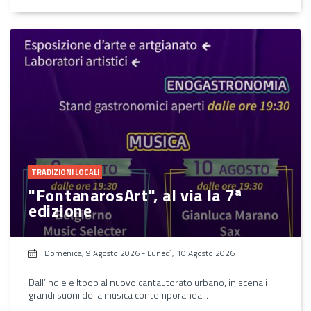
TRADIZIONI LOCALI
"FontanarosArt", al via la 7ª
edizione
Domenica, 9 Agosto 2026
-
Lunedì, 10 Agosto 2026
Dall’Indie e Itpop al nuovo cantautorato urbano, in scena i
grandi suoni della musica contemporanea...