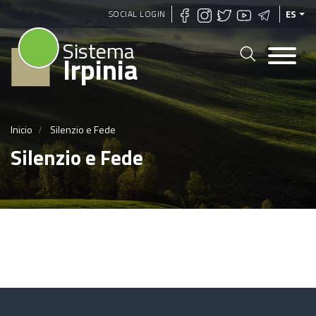
Pasar
SOCIAL LOGIN
ES
al
Sistema
contenido
Irpinia
principal
Inicio
Silenzio e Fede
Silenzio e Fede