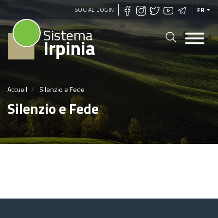
Aller
SOCIAL LOGIN
FR
au
Sistema
contenu
Irpinia
principal
Accueil
Silenzio e Fede
Silenzio e Fede