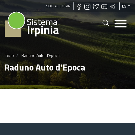
Pasar
SOCIAL LOGIN
ES
al
Sistema
contenido
Irpinia
principal
Inicio
Raduno Auto d'Epoca
Raduno Auto d'Epoca