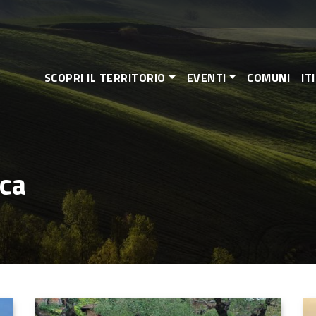
Salta
al
contenuto
principale
SCOPRI IL TERRITORIO
EVENTI
COMUNI
IT
ca