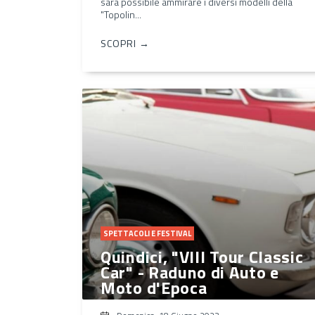
sarà possibile ammirare i diversi modelli della
"Topolin...
SCOPRI →
SPETTACOLI E FESTIVAL
Quindici, "VIII Tour Classic
Car" - Raduno di Auto e
Moto d'Epoca