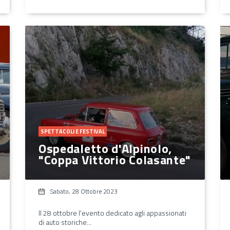
SPETTACOLI E FESTIVAL
Ospedaletto d'Alpinolo,
"Coppa Vittorio Colasante"
Sabato, 28 Ottobre 2023
Il 28 ottobre l'evento dedicato agli appassionati
di auto storiche...