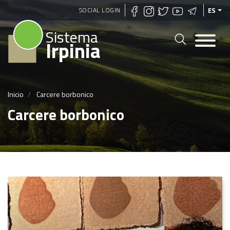
Pasar
SOCIAL LOGIN
ES
al
Sistema
contenido
Irpinia
principal
Inicio
Carcere borbonico
Carcere borbonico