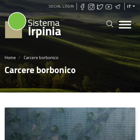
Salta
SOCIAL LOGIN
IT
al
Sistema
contenuto
Irpinia
principale
Home
Carcere borbonico
Carcere borbonico