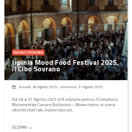
ENOGASTRONOMIA
Irpinia Mood Food Festival 2025,
il Cibo Sovrano
Giovedì, 28 Agosto 2025
-
Domenica, 31 Agosto 2025
Dal 28 al 31 Agosto 2025 la IX edizione presso il Complesso
Monumentale Carcere Borbonico – Museo Irpino, in scena
oltre 80 chef, talk, masterclass ed...
SCOPRI →