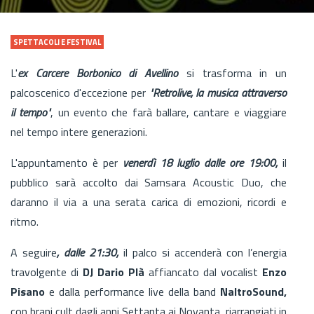
SPETTACOLI E FESTIVAL
L'
ex Carcere Borbonico di Avellino
si trasforma in un
palcoscenico d'eccezione per
"Retrolive, la musica attraverso
il tempo"
, un evento che farà ballare, cantare e viaggiare
nel tempo intere generazioni.
L'appuntamento è per
venerdì 18 luglio dalle ore 19:00,
il
pubblico sarà accolto dai Samsara Acoustic Duo, che
daranno il via a una serata carica di emozioni, ricordi e
ritmo.
A seguire
, dalle 21:30,
il palco si accenderà con l’energia
travolgente di
DJ Dario Plà
affiancato dal vocalist
Enzo
Pisano
e dalla performance live della band
NaltroSound,
con brani cult dagli anni Settanta ai Novanta, riarrangiati in