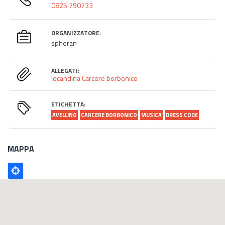
0825 790733
ORGANIZZATORE:
spheran
ALLEGATI:
locandina Carcere borbonico
ETICHETTA:
AVELLINO
CARCERE BORBONICO
MUSICA
DRESS CODE
MAPPA
Poligono
GEO