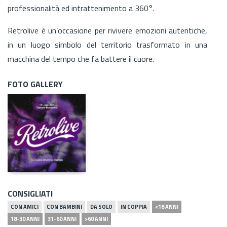
professionalità ed intrattenimento a 360°.
Retrolive è un’occasione per rivivere emozioni autentiche,
in un luogo simbolo del territorio trasformato in una
macchina del tempo che fa battere il cuore.
FOTO GALLERY
CONSIGLIATI
CON AMICI
CON BAMBINI
DA SOLO
IN COPPIA
<18 ANNI
18-30 ANNI
31-60 ANNI
>60 ANNI