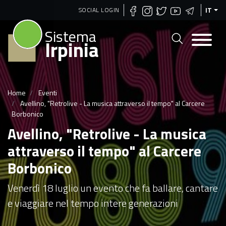
Salta
SOCIAL LOGIN
IT
al
Sistema
contenuto
Irpinia
principale
Home
Eventi
Avellino, "Retrolive - La musica attraverso il tempo" al Carcere
Borbonico
Avellino, "Retrolive - La musica
attraverso il tempo" al Carcere
Borbonico
Venerdì 18 luglio un evento che fa ballare, cantare
e viaggiare nel tempo intere generazioni