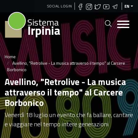
Skip
SOCIAL LOGIN
EN
to
Sistema
main
Irpinia
content
Home
Avellino, "Retrolive - La musica attraverso il tempo" al Carcere
Borbonico
Avellino, "Retrolive - La musica
attraverso il tempo" al Carcere
Borbonico
Venerdì 18 luglio un evento che fa ballare, cantare
e viaggiare nel tempo intere generazioni