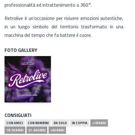
professionalità ed intrattenimento a 360°.
Retrolive è un’occasione per rivivere emozioni autentiche,
in un luogo simbolo del territorio trasformato in una
macchina del tempo che fa battere il cuore.
FOTO GALLERY
CONSIGLIATI
CON AMICI
CON BAMBINI
DA SOLO
IN COPPIA
<18 ANNI
18-30 ANNI
31-60 ANNI
>60 ANNI