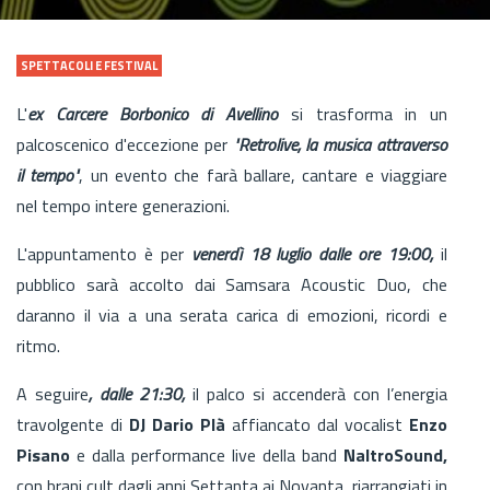
SPETTACOLI E FESTIVAL
L'
ex Carcere Borbonico di Avellino
si trasforma in un
palcoscenico d'eccezione per
"Retrolive, la musica attraverso
il tempo"
, un evento che farà ballare, cantare e viaggiare
nel tempo intere generazioni.
L'appuntamento è per
venerdì 18 luglio dalle ore 19:00,
il
pubblico sarà accolto dai Samsara Acoustic Duo, che
daranno il via a una serata carica di emozioni, ricordi e
ritmo.
A seguire
, dalle 21:30,
il palco si accenderà con l’energia
travolgente di
DJ Dario Plà
affiancato dal vocalist
Enzo
Pisano
e dalla performance live della band
NaltroSound,
con brani cult dagli anni Settanta ai Novanta, riarrangiati in