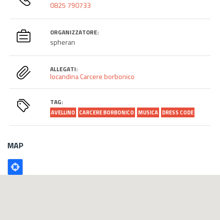
0825 790733
ORGANIZZATORE:
spheran
ALLEGATI:
locandina Carcere borbonico
TAG:
AVELLINO
CARCERE BORBONICO
MUSICA
DRESS CODE
MAP
Poligono
GEO