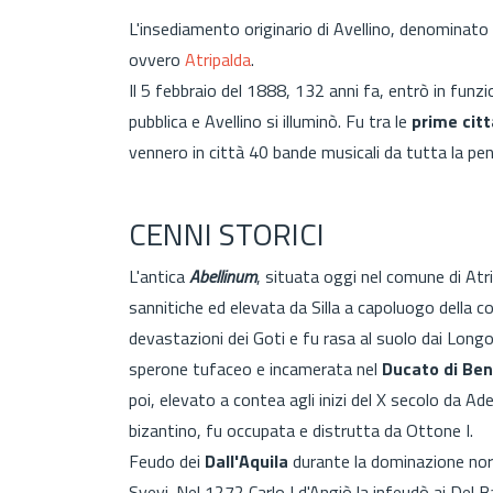
L'insediamento originario di Avellino, denominato
ovvero
Atripalda
.
Il 5 febbraio del 1888, 132 anni fa, entrò in funzi
pubblica e Avellino si illuminò. Fu tra le
prime citt
vennero in città 40 bande musicali da tutta la pen
CENNI STORICI
L'antica
Abellinum
, situata oggi nel comune di Atr
sannitiche ed elevata da Silla a capoluogo della colo
devastazioni dei Goti e fu rasa al suolo dai Long
sperone tufaceo e incamerata nel
Ducato di Be
poi, elevato a contea agli inizi del X secolo da 
bizantino, fu occupata e distrutta da Ottone I.
Feudo dei
Dall'Aquila
durante la dominazione nor
Svevi. Nel 1272 Carlo I d'Angiò la infeudò ai Del 