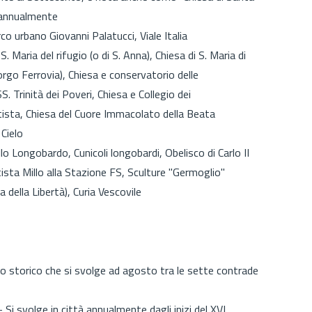
e annualmente
o urbano Giovanni Palatucci, Viale Italia
 S. Maria del rifugio (o di S. Anna), Chiesa di S. Maria di
orgo Ferrovia), Chiesa e conservatorio delle
S. Trinità dei Poveri, Chiesa e Collegio dei
tista, Chiesa del Cuore Immacolato della Beata
 Cielo
llo Longobardo, Cunicoli longobardi, Obelisco di Carlo II
tista Millo alla Stazione FS, Sculture "Germoglio"
a della Libertà), Curia Vescovile
 storico che si svolge ad agosto tra le sette contrade
 Si svolge in città annualmente dagli inizi del XVI