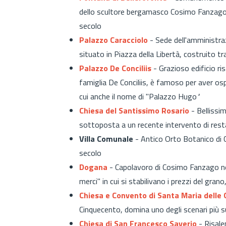
dello scultore bergamasco Cosimo Fanzago 
secolo
Palazzo Caracciolo
- Sede dell'amministraz
situato in Piazza della Libertà, costruito tr
Palazzo De Conciliis
- Grazioso edificio ris
famiglia De Conciliis, è famoso per aver os
cui anche il nome di "Palazzo Hugo
"
Chiesa del Santissimo Rosario
- Bellissi
sottoposta a un recente intervento di res
Villa Comunale
- Antico Orto Botanico di Co
secolo
Dogana
- Capolavoro di Cosimo Fanzago nell
merci" in cui si stabilivano i prezzi del gra
Chiesa e Convento di Santa Maria delle 
Cinquecento, domina uno degli scenari più su
Chiesa di San Francesco Saverio
- Risal