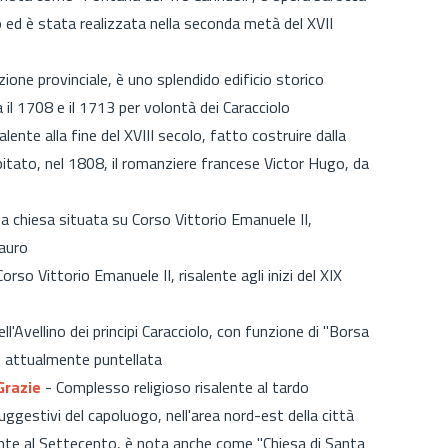
ed è stata realizzata nella seconda metà del XVII
ione provinciale, è uno splendido edificio storico
a il 1708 e il 1713 per volontà dei Caracciolo
alente alla fine del XVIII secolo, fatto costruire dalla
pitato, nel 1808, il romanziere francese Victor Hugo, da
ma chiesa situata su Corso Vittorio Emanuele II,
tauro
rso Vittorio Emanuele II, risalente agli inizi del XIX
'Avellino dei principi Caracciolo, con funzione di "Borsa
no, attualmente puntellata
Grazie
- Complesso religioso risalente al tardo
ggestivi del capoluogo, nell'area nord-est della città
ente al Settecento, è nota anche come "Chiesa di Santa