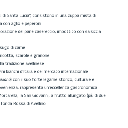
 di Santa Lucia", consistono in una zuppa mista di
a con aglio e peperoni
avorazione del pane casereccio, imbottito con salsiccia
sugo di carne
 ricotta, scarole e granone
ella tradizione avellinese
vini bianchi d’Italia e del mercato internazionale
ellana
) con il suo forte legame storico, culturale e
rovenienza, rappresenta un'eccellenza gastronomica
ortarella, la San Giovanni, a frutto allungato (più di due
a Tonda Rossa di Avellino