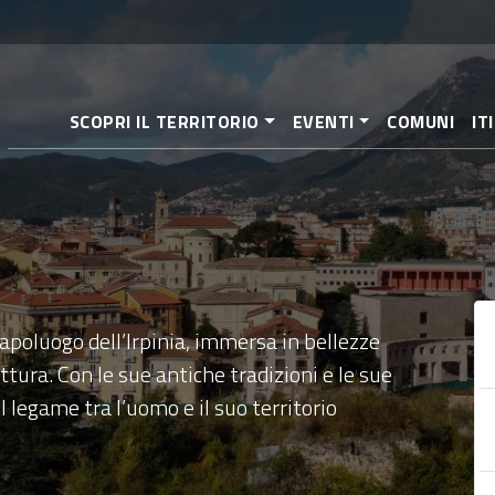
Salta
al
contenuto
principale
SCOPRI IL TERRITORIO
EVENTI
COMUNI
IT
capoluogo dell’Irpinia, immersa in bellezze
ttura. Con le sue antiche tradizioni e le sue
legame tra l’uomo e il suo territorio