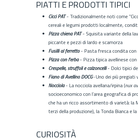
PIATTI E PRODOTTI TIPICI
Cicci PAT
- Tradizionalmente noti come "Cicci
cereali e legumi prodotti localmente, condit
Pizza chiena PAT
- Squisita variante della l
piccante e pezzi di lardo e scamorza
Fusilli al ferretto
- Pasta fresca condita con 
Pizza con l'erba
- Pizza tipica avellinese con
Crespelle, struffoli e calzoncelli
- Dolci tipici d
Fiano di Avellino DOCG
- Uno dei più pregiati 
Nocciola
- La nocciola avellana/irpina (
nux av
socioeconomico con l’area geografica di p
che ha un ricco assortimento di varietà: la M
terzi della produzione), la Tonda Bianca e l
CURIOSITÀ