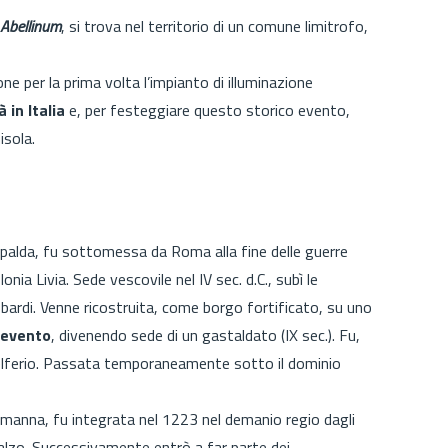
Abellinum
, si trova nel territorio di un comune limitrofo,
one per la prima volta l’impianto di illuminazione
à in Italia
e, per festeggiare questo storico evento,
isola.
ipalda, fu sottomessa da Roma alla fine delle guerre
nia Livia. Sede vescovile nel IV sec. d.C., subì le
obardi. Venne ricostruita, come borgo fortificato, su uno
nevento
, divenendo sede di un gastaldato (IX sec.). Fu,
Adelferio. Passata temporaneamente sotto il dominio
manna, fu integrata nel 1223 nel demanio regio dagli
Balzo. Successivamente entrò a far parte dei