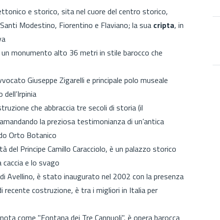
ettonico e storico, sita nel cuore del centro storico,
 Santi Modestino, Fiorentino e Flaviano; la sua
cripta
, in
va
è un monumento alto 36 metri in stile barocco che
vvocato Giuseppe Zigarelli e principale polo museale
dell’Irpinia
truzione che abbraccia tre secoli di storia (il
ramandando la preziosa testimonianza di un’antica
ido
Orto Botanico
tà del Principe Camillo Caracciolo, è un palazzo storico
la caccia e lo svago
 di Avellino, è stato inaugurato nel 2002 con la presenza
i recente costruzione, è tra i migliori in Italia per
ota come "Fontana dei Tre Cannuoli", è opera barocca