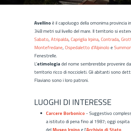
Avellino
è il capoluogo della omonima provincia in
348 metri sul livello del mare. Il territorio si es
Sabato
,
Atripalda
,
Capriglia Irpina
,
Contrada
,
Grott
Montefredane
,
Ospedaletto d'Alpinolo
e
Summon
Fenestrelle.
L'
etimologia
del nome sembrerebbe provenire dal
territorio ricco di noccioleti. Gli abitanti sono de
Flaviano sono i loro patroni.
LUOGHI DI INTERESSE
Carcere Borbonico
- Suggestivo complesso 
a istituto di pena fino al 1987; oggi ospita
del
Museo Irpino
e l'
Archivio di Stato