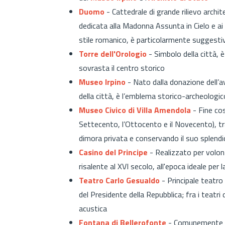
Duomo
- Cattedrale di grande rilievo archit
dedicata alla Madonna Assunta in Cielo e ai
stile romanico, è particolarmente suggesti
Torre dell'Orologio
- Simbolo della città, 
sovrasta il centro storico
Museo Irpino
- Nato dalla donazione dell’a
della città, è l’emblema storico-archeologico 
Museo Civico di Villa Amendola
- Fine cos
Settecento, l’Ottocento e il Novecento), t
dimora privata e conservando il suo splend
Casino del Principe
- Realizzato per volon
risalente al XVI secolo, all'epoca ideale per 
Teatro Carlo Gesualdo
- Principale teatro
del Presidente della Repubblica; fra i teatri d
acustica
Fontana di Bellerofonte
- Comunemente n