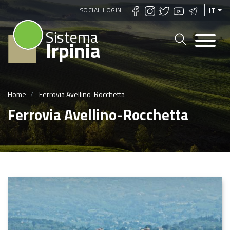
Salta
SOCIAL LOGIN
IT
al
Sistema
contenuto
Irpinia
principale
Home
Ferrovia Avellino-Rocchetta
Ferrovia Avellino-Rocchetta