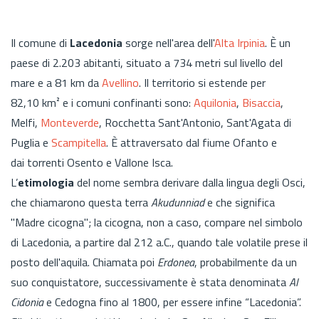
Il comune di
Lacedonia
sorge nell'area dell'
Alta Irpinia
. È un
paese di 2.203 abitanti, situato a 734 metri sul livello del
mare e a 81 km da
Avellino
. Il territorio si estende per
82,10 km² e i comuni confinanti sono:
Aquilonia
,
Bisaccia
,
Melfi,
Monteverde
, Rocchetta Sant'Antonio, Sant'Agata di
Puglia e
Scampitella
. È attraversato dal fiume Ofanto e
dai torrenti Osento e Vallone Isca.
L’
etimologia
del nome sembra derivare dalla lingua degli Osci,
che chiamarono questa terra
Akudunniad
e che significa
"Madre cicogna"; la cicogna, non a caso, compare nel simbolo
di Lacedonia, a partire dal 212 a.C., quando tale volatile prese il
posto dell'aquila. Chiamata poi
Erdonea
, probabilmente da un
suo conquistatore, successivamente è stata denominata
Al
Cidonia
e Cedogna fino al 1800, per essere infine “Lacedonia”.