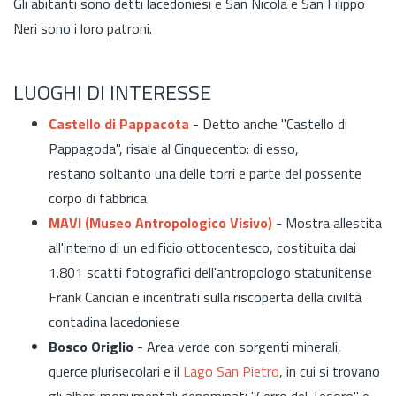
Gli abitanti sono detti lacedoniesi e San Nicola e San Filippo
Neri sono i loro patroni.
LUOGHI DI INTERESSE
Castello di Pappacota
- Detto anche "Castello di
Pappagoda", risale al Cinquecento: di esso,
restano soltanto una delle torri e parte del possente
corpo di fabbrica
MAVI (Museo Antropologico Visivo)
- Mostra allestita
all'interno di un edificio ottocentesco, costituita dai
1.801 scatti fotografici dell'antropologo statunitense
Frank Cancian e incentrati sulla riscoperta della civiltà
contadina lacedoniese
Bosco Origlio
- Area verde con sorgenti minerali,
querce plurisecolari e il
Lago San Pietro
, in cui si trovano
gli alberi monumentali denominati "Cerro del Tesoro" e