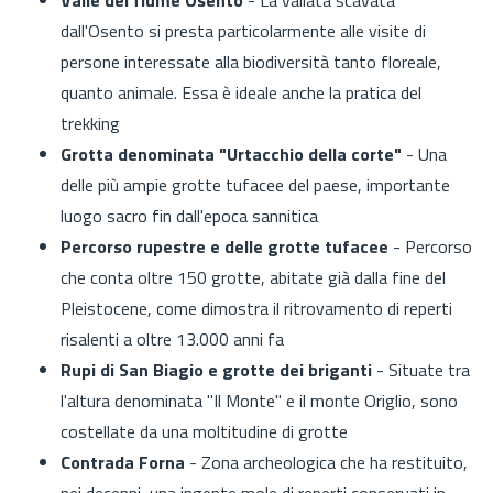
dall'Osento si presta particolarmente alle visite di
persone interessate alla biodiversità tanto floreale,
quanto animale. Essa è ideale anche la pratica del
trekking
Grotta denominata "Urtacchio della corte"
- Una
delle più ampie grotte tufacee del paese, importante
luogo sacro fin dall'epoca sannitica
Percorso rupestre e delle grotte tufacee
- Percorso
che conta oltre 150 grotte, abitate già dalla fine del
Pleistocene, come dimostra il ritrovamento di reperti
risalenti a oltre 13.000 anni fa
Rupi di San Biagio e grotte dei briganti
- Situate tra
l'altura denominata "Il Monte" e il monte Origlio, sono
costellate da una moltitudine di grotte
Contrada Forna
- Zona archeologica che ha restituito,
nei decenni, una ingente mole di reperti conservati in