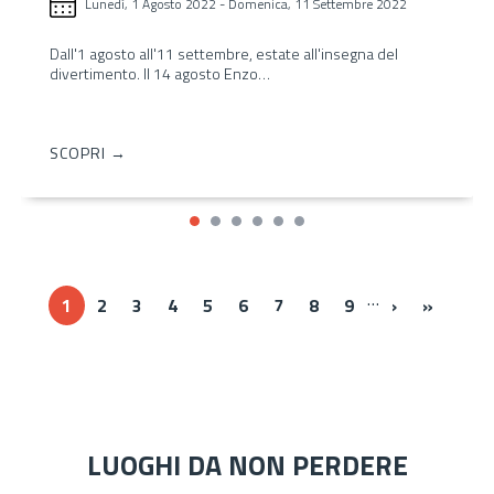
Lunedì, 1 Agosto 2022
-
Domenica, 11 Settembre 2022
Dall'1 agosto all'11 settembre, estate all'insegna del
divertimento. Il 14 agosto Enzo…
SCOPRI →
…
Next ›
Last »
1
2
3
4
5
6
7
8
9
›
»
LUOGHI DA NON PERDERE