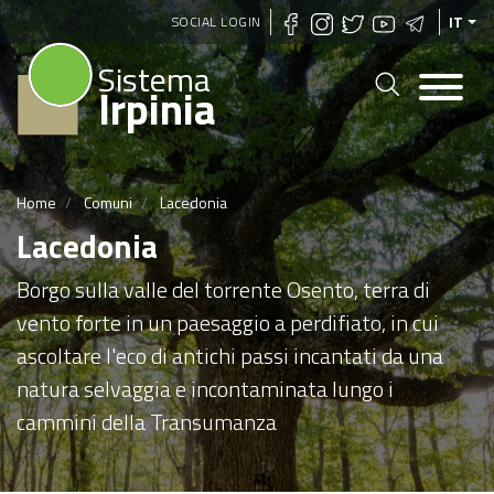
Salta
SOCIAL LOGIN
IT
al
Sistema
contenuto
Irpinia
principale
Home
Comuni
Lacedonia
Lacedonia
Borgo sulla valle del torrente Osento, terra di
vento forte in un paesaggio a perdifiato, in cui
ascoltare l'eco di antichi passi incantati da una
natura selvaggia e incontaminata lungo i
cammini della Transumanza